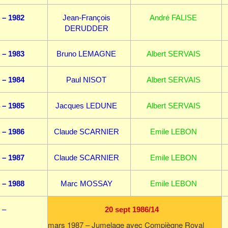
 – 1982
Jean-François
André FALISE
DERUDDER
 – 1983
Bruno LEMAGNE
Albert SERVAIS
 – 1984
Paul NISOT
Albert SERVAIS
 – 1985
Jacques LEDUNE
Albert SERVAIS
 – 1986
Claude SCARNIER
Emile LEBON
 – 1987
Claude SCARNIER
Emile LEBON
 – 1988
Marc MOSSAY
Emile LEBON
–
20 sept 1986/14
mars 1987 – Jumelage avec Compiègne Royal