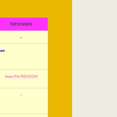
TRESORIER
–
 en
Jean-Pol RENSON
–