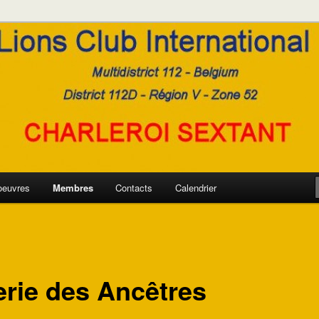
oeuvres
Membres
Contacts
Calendrier
erie des Ancêtres